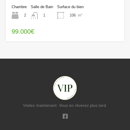
Chambre
Salle de Bain
Surface du bien
2
106
m²
1
99.000€
Visitez maintenant. Vous en rêverez plus tard.