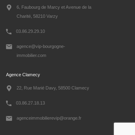
6, Faubourg de Marcy et Avenue de la
Charité, 58210 Varzy
03.86.29.29.10
agence@vip-bourgogne-
immobilier.com
Agence Clamecy
22, Rue Marié Davy, 58500 Clamecy
03.86.27.18.13
agenceimmobilierevip@orange.fr