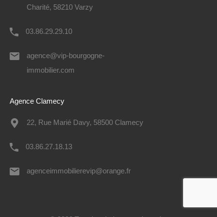
Charité, 58210 Varzy
03.86.29.29.10
agence@vip-bourgogne-
immobilier.com
Agence Clamecy
22, Rue Marié Davy, 58500 Clamecy
03.86.27.18.13
agenceimmobilierevip@orange.fr