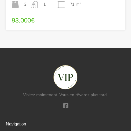
2
71
m²
1
93.000€
Visitez maintenant. Vous en rêverez plus tard.
Navigation