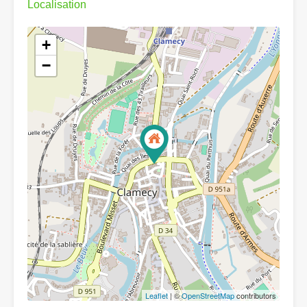
Localisation
+
−
Leaflet
| ©
OpenStreetMap
contributors