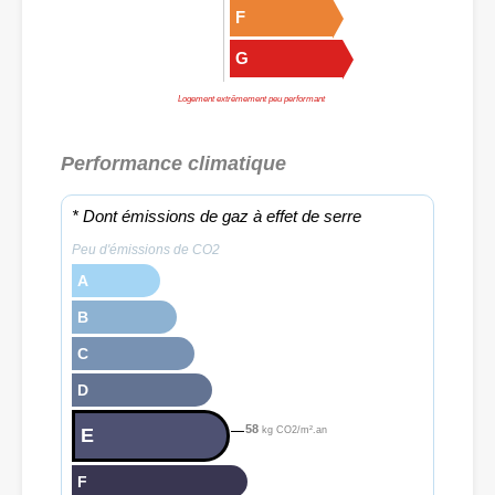
F
G
Logement extrêmement peu performant
Performance climatique
* Dont émissions de gaz à effet de serre
Peu d'émissions de CO2
A
B
C
D
58
E
kg CO2/m².an
F