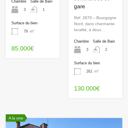
Chambre
Salle de Bain
gare
3
1
Réf. 2879 – Bourgogne
Surface du bien
Nord, dans charmante
localité, à deux…
79
m²
Chambre
Salle de Bain
85.000€
3
2
Surface du bien
261
m²
130.000€
A la une