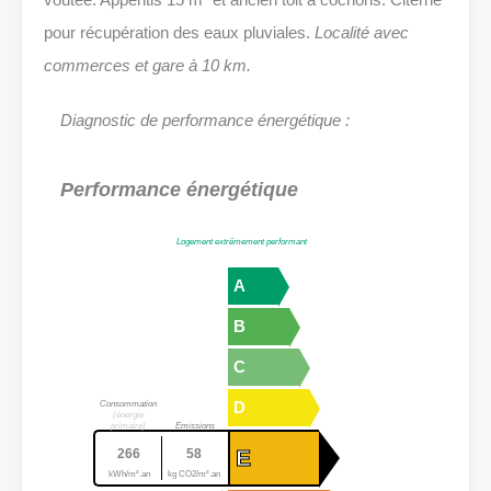
pour récupération des eaux pluviales.
Localité avec
commerces et gare à 10 km.
Diagnostic de performance énergétique :
Performance énergétique
Logement extrêmement performant
A
B
C
D
Consommation
(énergie
primaire)
Emissions
E
266
58
kWh/m².an
kg CO2/m².an