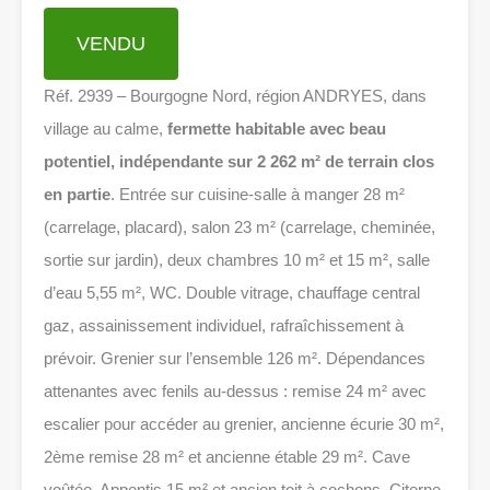
VENDU
Réf. 2939 – Bourgogne Nord, région ANDRYES, dans
village au calme,
fermette habitable avec beau
potentiel,
indépendante sur 2 262 m² de terrain clos
en partie
. Entrée sur cuisine-salle à manger 28 m²
(carrelage, placard), salon 23 m² (carrelage, cheminée,
sortie sur jardin), deux chambres 10 m² et 15 m², salle
d’eau 5,55 m², WC. Double vitrage, chauffage central
gaz, assainissement individuel, rafraîchissement à
prévoir. Grenier sur l’ensemble 126 m². Dépendances
attenantes avec fenils au-dessus : remise 24 m² avec
escalier pour accéder au grenier, ancienne écurie 30 m²,
2ème remise 28 m² et ancienne étable 29 m². Cave
voûtée. Appentis 15 m² et ancien toit à cochons. Citerne