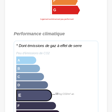
F
G
Logement extrêmement peu performant
Performance climatique
* Dont émissions de gaz à effet de serre
Peu d'émissions de CO2
A
B
C
D
58
E
kg CO2/m².an
F