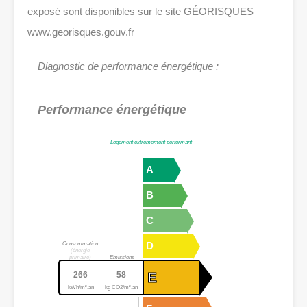
exposé sont disponibles sur le site GÉORISQUES
www.georisques.gouv.fr
Diagnostic de performance énergétique :
Performance énergétique
Logement extrêmement performant
A
B
C
D
Consommation
(énergie
primaire)
Emissions
E
266
58
kWh/m².an
kg CO2/m².an