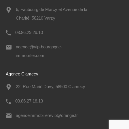
6, Faubourg de Marcy et Avenue de la
Charité, 58210 Varzy
03.86.29.29.10
agence@vip-bourgogne-
immobilier.com
Agence Clamecy
22, Rue Marié Davy, 58500 Clamecy
03.86.27.18.13
agenceimmobilierevip@orange.fr