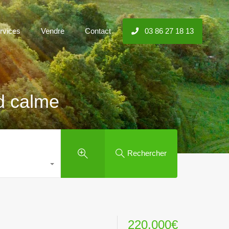
rvices
Vendre
Contact
03 86 27 18 13
d calme
Rechercher
220.000€