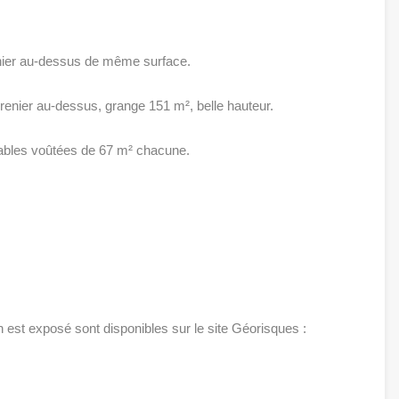
enier au-dessus de même surface.
grenier au-dessus, grange 151 m², belle hauteur.
tables voûtées de 67 m² chacune.
n est exposé sont disponibles sur le site Géorisques :