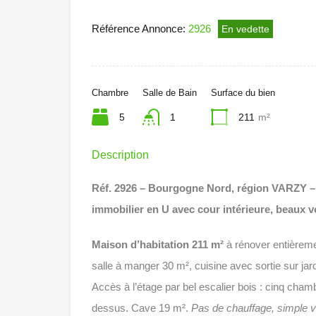
Référence Annonce:
2926
En vedette
Chambre
Salle de Bain
Surface du bien
5
1
211
m²
Description
Réf. 2926 – Bourgogne Nord, région VARZY –
immobilier en U avec cour intérieure, beaux
Maison d’habitation 211 m²
à rénover entièremen
salle à manger 30 m², cuisine avec sortie sur ja
Accès à l’étage par bel escalier bois : cinq cham
dessus. Cave 19 m².
Pas de chauffage, simple v