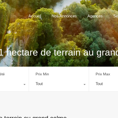
Accueil
Nos Annonces
Agences
Se
1 hectare de terrain au gran
été
Prix Min
Prix Max
Tout
Tout