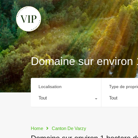
Domaine sur environ 
Localisation
Type de propri
Tout
Tout
Home
Canton De Varzy