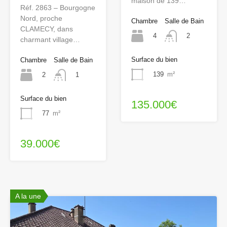
maison de 139…
Réf. 2863 – Bourgogne
Nord, proche
Chambre
Salle de Bain
CLAMECY, dans
4
2
charmant village…
Surface du bien
Chambre
Salle de Bain
139
m²
2
1
Surface du bien
135.000€
77
m²
39.000€
A la une