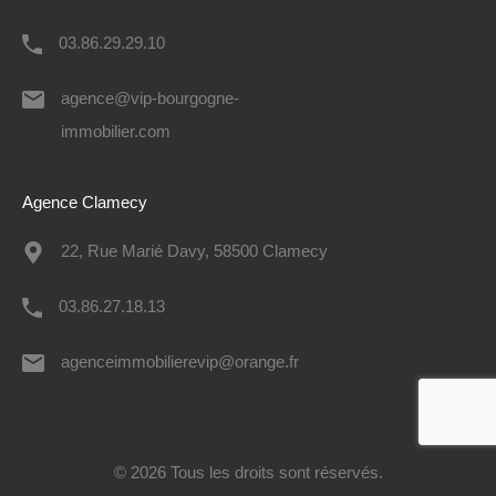
03.86.29.29.10
agence@vip-bourgogne-
immobilier.com
Agence Clamecy
22, Rue Marié Davy, 58500 Clamecy
03.86.27.18.13
agenceimmobilierevip@orange.fr
© 2026 Tous les droits sont réservés.