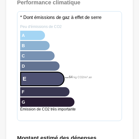
Performance climatique
* Dont émissions de gaz à effet de serre
Peu d'émissions de CO2
A
B
C
D
64
E
kg CO2/m².an
F
G
Émission de CO2 très importante
Montant estimé des dépenses