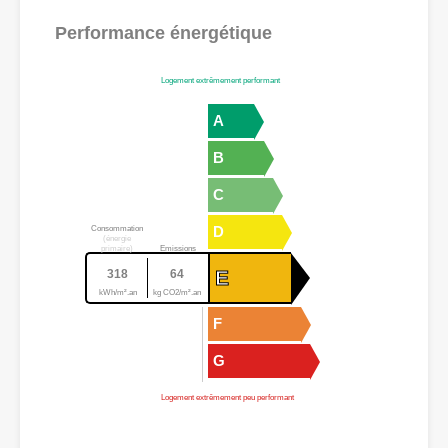
Performance énergétique
Logement extrêmement performant
A
B
C
D
Consommation
(énergie
primaire)
Emissions
E
318
64
kWh/m².an
kg CO2/m².an
F
G
Logement extrêmement peu performant