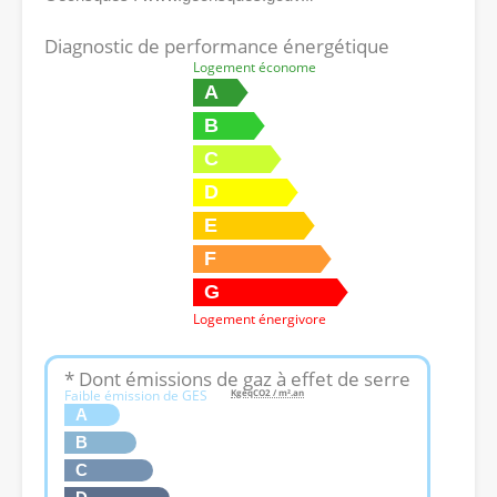
Diagnostic de performance énergétique
Logement économe
A
B
C
D
E
F
G
Logement énergivore
* Dont émissions de gaz à effet de serre
Faible émission de GES
KgéqCO2 / m².an
A
B
C