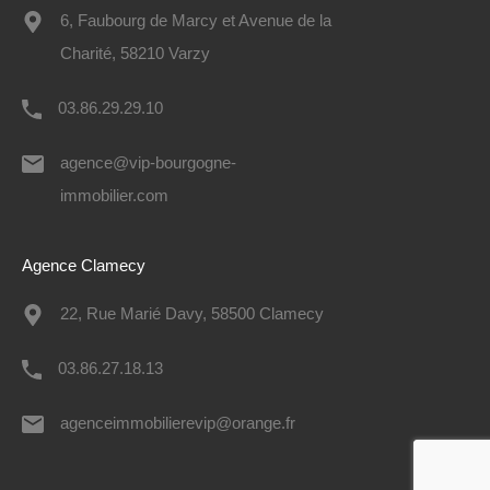
6, Faubourg de Marcy et Avenue de la
Charité, 58210 Varzy
03.86.29.29.10
agence@vip-bourgogne-
immobilier.com
Agence Clamecy
22, Rue Marié Davy, 58500 Clamecy
03.86.27.18.13
agenceimmobilierevip@orange.fr