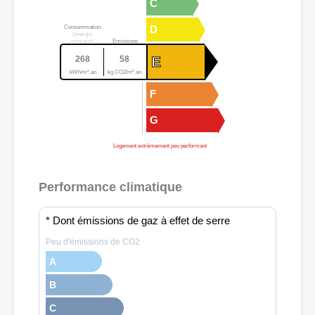
C
D
Consommation
(énergie
primaire)
Emissions
E
268
58
kWh/m².an
kg CO2/m².an
F
G
Logement extrêmement peu performant
Performance climatique
* Dont émissions de gaz à effet de serre
Peu d'émissions de CO2
A
B
C