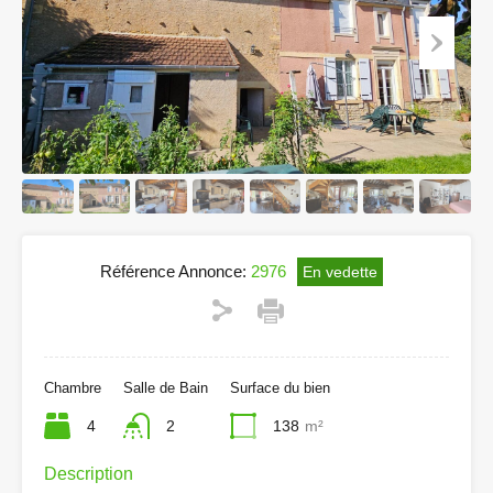
Référence Annonce:
2976
En vedette
Chambre
Salle de Bain
Surface du bien
4
2
138
m²
Description