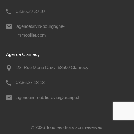
03.86.29.29.10
agence@vip-bourgogne-
immobilier.com
Agence Clamecy
22, Rue Marié Davy, 58500 Clamecy
03.86.27.18.13
agenceimmobilierevip@orange.fr
© 2026 Tous les droits sont réservés.