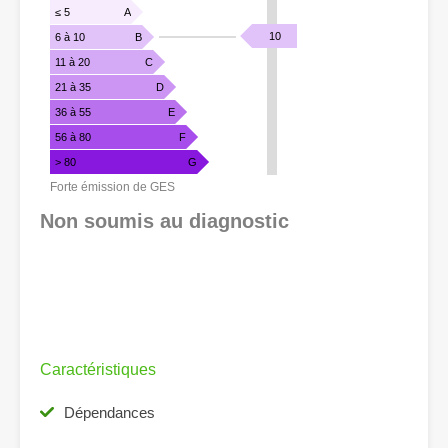
GAZ
≤ 5
A
À
KgéqCO2
10
6 à 10
B
EFFET
/
11 à 20
C
DE
m².an
21 à 35
D
SERRE
36 à 55
E
56 à 80
F
> 80
G
Forte émission de GES
Non soumis au diagnostic
Caractéristiques
Dépendances