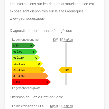
Les informations sur les risques auxquels ce bien est
exposé sont disponibles sur le site Géorisques :
www.georisques.gouv.fr
Diagnostic de performance énergétique
DIAGNOSTIC
Logement économe
KWhEP / m².an
DE
PERFORMANCE
≤ 50
A
ÉNERGÉTIQUE
51 à 90
B
91 à 150
C
151 à 230
D
KWhEP
231 à 330
E
307
/
331 à 450
F
m².an
> 450
G
Logement énergivore
Emission de Gaz à Effet de Serre
EMISSION
Faible émission de GES
KgéqCO2 / m².an
DE