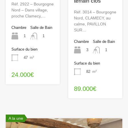
terrain clos
Réf. 2922 – Bourgogne
Nord – Dans village,
Réf. 3014 – Bourgogne
proche Clamecy,…
Nord, CLAMECY, au
calme, PAVILLON
Chambre
Salle de Bain
SUR…
1
1
Chambre
Salle de Bain
Surface du bien
3
1
47
m²
Surface du bien
82
m²
24.000€
89.000€
A la une